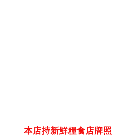
顧客服務
運送政策
付款服務方式
聯絡我們
電話 :94444816
時間 : 11:00~21:00
電郵 :customer@eatfirsthk.com
本店持新鮮糧食店牌照